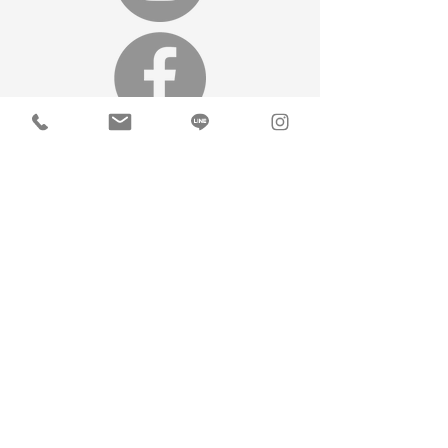
お問い合わせ
リンク
取り組み
学校 スナップ販売
Privacy policy
大庭写真館 | 撮影 | 証明写真 | スタジオ | 出張 |