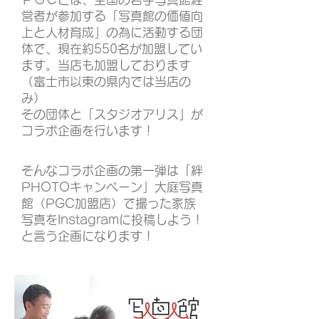
営者が参加する「写真館の価値向
上と人材育成」の為に活動する団
体
で、現在約550名が加盟してい
ます。当店も加盟しております
（富士市以東の県内では当店の
み）
その団体と「スタジオアリス」が
コラボ企画を行います！
そんなコラボ企画の第一弾は
「絆
PHOTOキャンペーン」大庭
写真
館（PGC加盟店）で撮った家族
写
真
をInstagramに投稿しよう！
と言う企画になります！